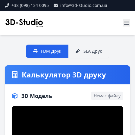
+38 (098) 134 0095
info@3d-studio.com.ua
FDM Друк
SLA Друк
Калькулятор 3D друку
3D Модель
Немає файлу