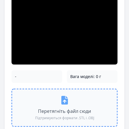
-
Вага моделі: 0 г
Перетягніть файл сюди
Підтримуються формати .STL і .OBJ